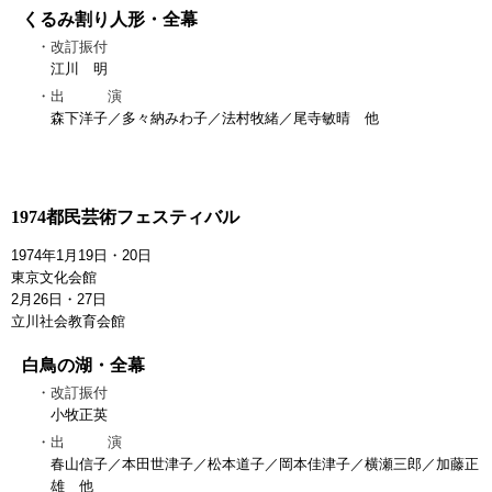
くるみ割り人形・全幕
改訂振付
江川 明
出 演
森下洋子／多々納みわ子／法村牧緒／尾寺敏晴 他
1974都民芸術フェスティバル
1974年1月19日・20日
東京文化会館
2月26日・27日
立川社会教育会館
白鳥の湖・全幕
改訂振付
小牧正英
出 演
春山信子／本田世津子／松本道子／岡本佳津子／横瀬三郎／加藤正
雄 他