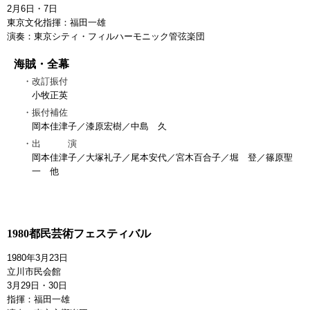
2月6日・7日
東京文化指揮：福田一雄
演奏：東京シティ・フィルハーモニック管弦楽団
海賊・全幕
改訂振付
小牧正英
振付補佐
岡本佳津子／漆原宏樹／中島 久
出 演
岡本佳津子／大塚礼子／尾本安代／宮木百合子／堀 登／篠原聖
一 他
1980都民芸術フェスティバル
1980年3月23日
立川市民会館
3月29日・30日
指揮：福田一雄