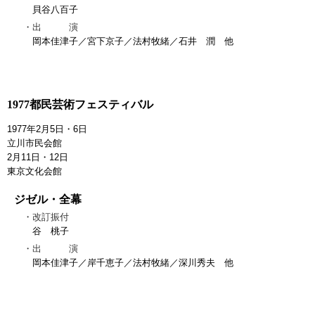
貝谷八百子
出 演
岡本佳津子／宮下京子／法村牧緒／石井 潤 他
1977都民芸術フェスティバル
1977年2月5日・6日
立川市民会館
2月11日・12日
東京文化会館
ジゼル・全幕
改訂振付
谷 桃子
出 演
岡本佳津子／岸千恵子／法村牧緒／深川秀夫 他