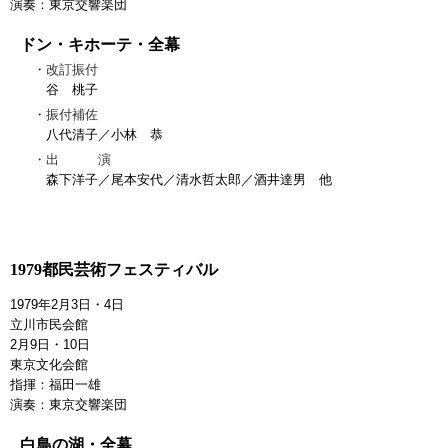
演奏：東京交響楽団
ドン・キホーテ・全幕
改訂振付
谷 桃子
振付補佐
八代清子／小林 恭
出 演
森下洋子／尾本安代／清水哲太郎／酒井達男 他
1979都民芸術フェスティバル
1979年2月3日・4日
立川市民会館
2月9日・10日
東京文化会館
指揮：福田一雄
演奏：東京交響楽団
白鳥の湖・全幕