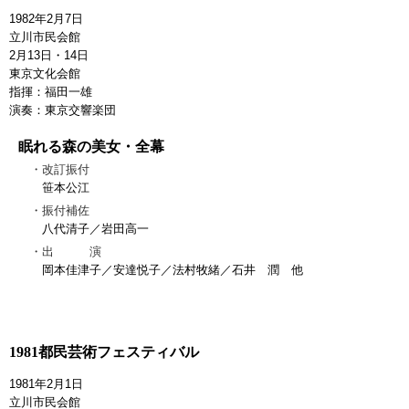
1982年2月7日
立川市民会館
2月13日・14日
東京文化会館
指揮：福田一雄
演奏：東京交響楽団
眠れる森の美女・全幕
改訂振付
笹本公江
振付補佐
八代清子／岩田高一
出 演
岡本佳津子／安達悦子／法村牧緒／石井 潤 他
1981都民芸術フェスティバル
1981年2月1日
立川市民会館