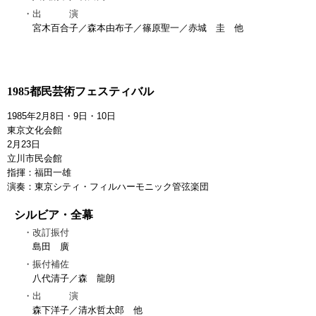
出 演
宮木百合子／森本由布子／篠原聖一／赤城 圭 他
1985都民芸術フェスティバル
1985年2月8日・9日・10日
東京文化会館
2月23日
立川市民会館
指揮：福田一雄
演奏：東京シティ・フィルハーモニック管弦楽団
シルビア・全幕
改訂振付
島田 廣
振付補佐
八代清子／森 龍朗
出 演
森下洋子／清水哲太郎 他