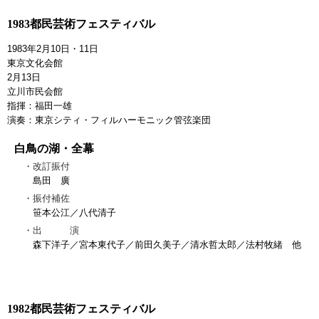
1983都民芸術フェスティバル
1983年2月10日・11日
東京文化会館
2月13日
立川市民会館
指揮：福田一雄
演奏：東京シティ・フィルハーモニック管弦楽団
白鳥の湖・全幕
改訂振付
島田 廣
振付補佐
笹本公江／八代清子
出 演
森下洋子／宮本東代子／前田久美子／清水哲太郎／法村牧緒 他
1982都民芸術フェスティバル