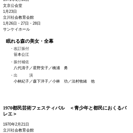
文京公会堂
1月23日
立川社会教育会館
1月26日・27日・28日
サンケイホール
眠れる森の美女・全幕
改訂振付
笹本公江
振付補佐
八代清子／星野安子／橋浦 勇
出 演
小林紀子／森下洋子／小林 功／法村牧緒 他
1970都民芸術フェスティバル ＜青少年と都民におくるバ
レエ＞
1970年2月21日
立川社会教育会館