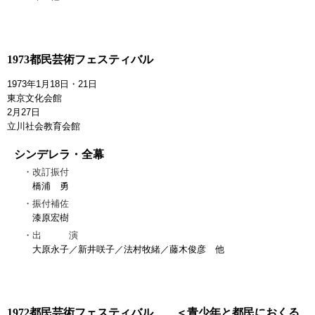
1973都民芸術フェスティバル
1973年1月18日・21日
東京文化会館
2月27日
立川社会教育会館
シンデレラ・全幕
改訂振付
橋浦 勇
振付補佐
漆原宏樹
出 演
大原永子／新井咲子／法村牧緒／藤木俊彦 他
1972都民芸術フェスティバル ＜青少年と都民におくる