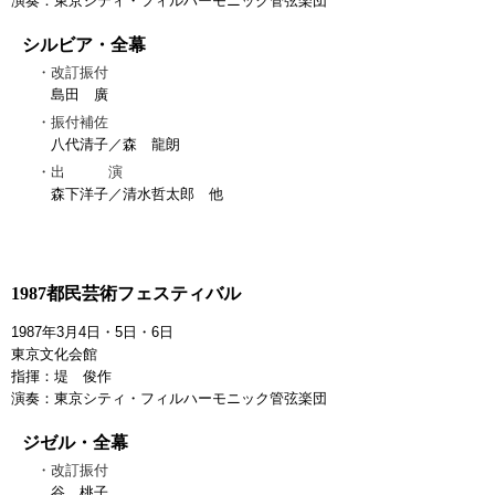
演奏：東京シティ・フィルハーモニック管弦楽団
シルビア・全幕
改訂振付
島田 廣
振付補佐
八代清子／森 龍朗
出 演
森下洋子／清水哲太郎 他
1987都民芸術フェスティバル
1987年3月4日・5日・6日
東京文化会館
指揮：堤 俊作
演奏：東京シティ・フィルハーモニック管弦楽団
ジゼル・全幕
改訂振付
谷 桃子