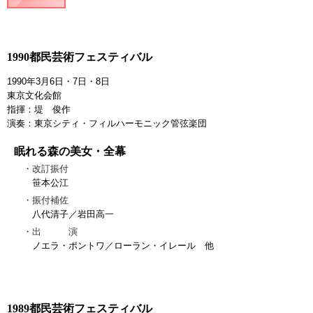
1990都民芸術フェスティバル
1990年3月6日・7日・8日
東京文化会館
指揮：堤 俊作
演奏：東京シティ・フィルハーモニック管弦楽団
眠れる森の美女・全幕
改訂振付
笹本公江
振付補佐
八代清子／岩田高一
出 演
ノエラ・ポントワ／ローラン・イレール 他
1989都民芸術フェスティバル