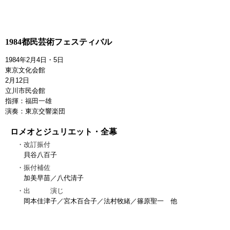
1984都民芸術フェスティバル
1984年2月4日・5日
東京文化会館
2月12日
立川市民会館
指揮：福田一雄
演奏：東京交響楽団
ロメオとジュリエット・全幕
改訂振付
貝谷八百子
振付補佐
加美早苗／八代清子
出 演じ
岡本佳津子／宮木百合子／法村牧緒／篠原聖一 他