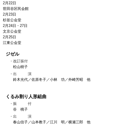
2月22日
世田谷区民会館
2月23日
杉並公会堂
2月24日・27日
文京公会堂
2月25日
江東公会堂
ジゼル
改訂振付
松山樹子
出 演
鈴木光代／佐原冬子／小林 功／外崎芳昭 他
くるみ割り人形組曲
振 付
谷 桃子
出 演
春山信子／山本教子／江川 明／横瀬三郎 他