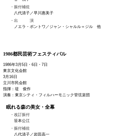
振付補佐
八代清子／早川惠美子
出 演
ノエラ・ポントワ／ジャン・シャルル＝ジル 他
1986都民芸術フェスティバル
1986年3月5日・6日・7日
東京文化会館
3月16日
立川市民会館
指揮：堤 俊作
演奏：東京シティ・フィルハーモニック管弦楽団
眠れる森の美女・全幕
改訂振付
笹本公江
振付補佐
八代清子／岩田高一