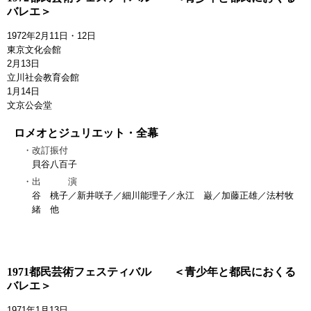
バレエ＞
1972年2月11日・12日
東京文化会館
2月13日
立川社会教育会館
1月14日
文京公会堂
ロメオとジュリエット・全幕
改訂振付
貝谷八百子
出 演
谷 桃子／新井咲子／細川能理子／永江 巌／加藤正雄／法村牧
緒 他
1971都民芸術フェスティバル ＜青少年と都民におくる
バレエ＞
1971年1月13日