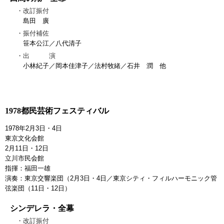
改訂振付
島田 廣
振付補佐
笹本公江／八代清子
出 演
小林紀子／岡本佳津子／法村牧緒／石井 潤 他
1978都民芸術フェスティバル
1978年2月3日・4日
東京文化会館
2月11日・12日
立川市民会館
指揮：福田一雄
演奏：東京交響楽団（2月3日・4日／東京シティ・フィルハーモニック管
弦楽団（11日・12日）
シンデレラ・全幕
改訂振付