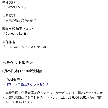
中部支部
「SWAN LAKE」
山陰支部
「白鳥の湖」第1幕 抜粋
関東支部 埼玉ブロック
「Concerto № Ⅱ」
本部作品
「くるみ割り人形」より第２幕
＜チケット販売＞
6月25日(木) 12：00販売開始
・<Web販売>
↳
日本バレエ協会チケットセンター
※車椅子席・介助者席はWebチケットサービスではご購入いただけませ
ん。電話窓口にてお申し込みください。TEL：03-6304-5681（受付時間
：平日10:00～17:00）