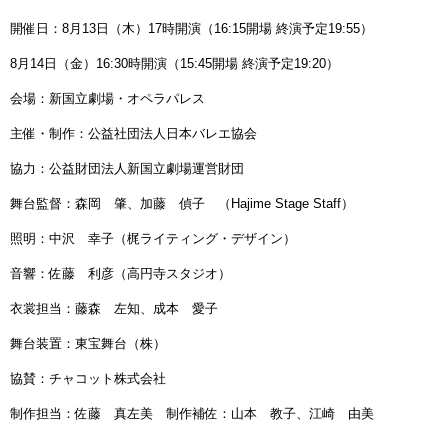
開催日：8月13日（木）17時開演（16:15開場 終演予定19:55）
8月14日（金）16:30時開演（15:45開場 終演予定19:20）
会場：新国立劇場・オペラパレス
主催・制作：公益社団法人日本バレエ協会
協力：公益財団法人新国立劇場運営財団
舞台監督：森岡 肇、加藤 偵子 （Hajime Stage Staff）
照明：中沢 幸子（梶ライティング・デザイン）
音響：佐藤 利彦（高円寺スタジオ）
衣裳担当：藤森 左知、成本 愛子
舞台装置：東宝舞台（株）
協賛：チャコット株式会社
制作担当：佐藤 真左美 制作補佐：山本 教子、江崎 由美