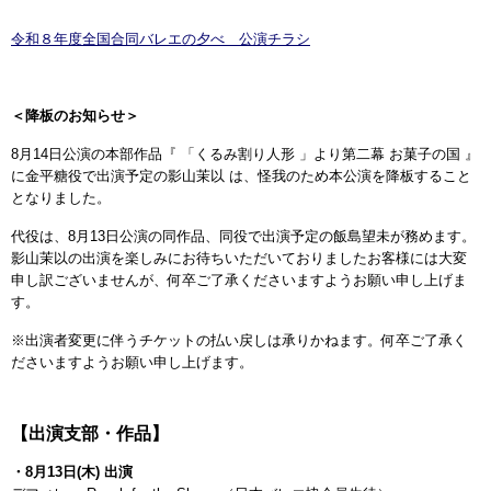
令和８年度全国合同バレエの夕べ 公演チラシ
＜降板のお知らせ＞
8月14日公演の本部作品『 「くるみ割り人形 」より第二幕 お菓子の国 』
に金平糖役で出演予定の影山茉以 は、怪我のため本公演を降板すること
となりました。
代役は、8月13日公演の同作品、同役で出演予定の飯島望未が務めます。
影山茉以の出演を楽しみにお待ちいただいておりましたお客様には大変
申し訳ございませんが、何卒ご了承くださいますようお願い申し上げま
す。
※出演者変更に伴うチケットの払い戻しは承りかねます。何卒ご了承く
ださいますようお願い申し上げます。
【出演支部・作品】
・8月13
日(木) 出演