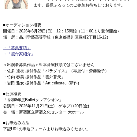
ます。皆様ふるってのご参加お待ちしております。
■オーディション概要
開催日：2026年6月28日(日) 12：15開始（11：00より受付開始）
場 所：品川学藝高等学校（東京都品川区豊町2丁目16-12）
・「募集要項」
・「振付家紹介」
＜出演者募集作品＞※本番演技順ではございません
・佐多 達枝 振付作品「パラダイス」（再振付：斎藤隆子）
・竹内 春美 振付作品「雲外蒼天」
・岩田 雅女 振付作品「Art céleste」(新作)
■公演概要
「令和8年度Balletクレアシオン」
公演日：2026年11月21日(土) ゲネプロ20日(金)
会 場：新宿区立新宿文化センター 大ホール
■お申込み方法
下記URLの申込フォームよりお申込みください。