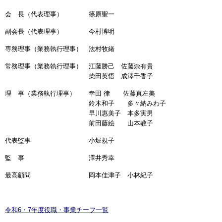
会 長（代表理事） 篠原聖一
副会長（代表理事） 今村博明
専務理事（業務執行理事） 法村牧緒
常務理事（業務執行理事） 江藤勝己 佐藤崇有貴
柴田英悟 成澤千香子
理 事（業務執行理事） 幸田 律 佐藤真左美
鈴木和子 多々納みわ子
早川惠美子 本多実男
前田藤絵 山本教子
代表監事 小堀規子
監 事 澤井秀幸
最高顧問 岡本佳津子 小林紀子
令和6・7年度役職・事業チーフ一覧