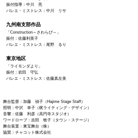
振付指導：中川 亮
バレエ・ミストレス：中川 リサ
九州南支部作品
「Construction～さわらび～」
振付：佐藤利英子
バレエ・ミストレス：尾野 るり
東京地区
「ライモンダより」
振付：岩田 守弘
バレエ・ミストレス：佐藤真左美
舞台監督：加藤 禎子（Hajime Stage Staff）
照明：中沢 幸子（梶ライティング・デザイン）
音響：佐藤 利彦（高円寺スタジオ）
ワードローブ：吉田 牧子（タウン・ステージ）
舞台装置：東宝舞台（株）
協賛：チャコット株式会社