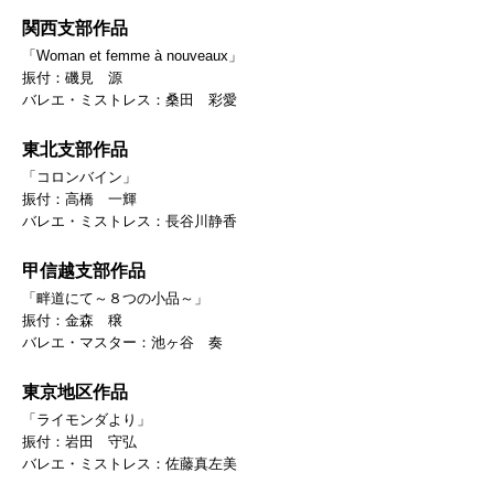
関西支部作品
「Woman et femme à nouveaux」
振付：磯見 源
バレエ・ミストレス：桑田 彩愛
東北支部作品
「コロンバイン」
振付：高橋 一輝
バレエ・ミストレス：長谷川静香
甲信越支部作品
「畔道にて～８つの小品～」
振付：金森 穣
バレエ・マスター：池ヶ谷 奏
東京地区作品
「ライモンダより」
振付：岩田 守弘
バレエ・ミストレス：佐藤真左美