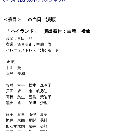
令和5年度Balletクレアシオン チラシ
＜演目＞ ※当日上演順
「ハイランド」 演出振付：吉﨑 裕哉
音楽：冨田 勲
衣裳・舞台美術：中嶋 佑一
バレエミストレス：池ヶ谷 奏
-出演-
中川 賢
本島 美和
藤村 港平 松本 ユキ子
戸田 祈 南 帆乃佳
髙橋 慈生 五島 茉佑子
黒田 勇 須﨑 汐理
篠子 琴里 荒俣 夏美
梶原 未由 尾関 晃輔
仙石孝太朗 遠井 公輝