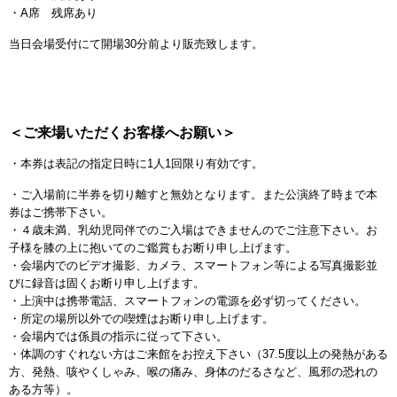
・A席 残席あり
当日会場受付にて開場30分前より販売致します。
＜ご来場いただくお客様へお願い＞
・本券は表記の指定日時に1人1回限り有効です。
・ご入場前に半券を切り離すと無効となります。また公演終了時まで本
券はご携帯下さい。
・４歳未満、乳幼児同伴でのご入場はできませんのでご注意下さい。お
子様を膝の上に抱いてのご鑑賞もお断り申し上げます。
・会場内でのビデオ撮影、カメラ、スマートフォン等による写真撮影並
びに録音は固くお断り申し上げます。
・上演中は携帯電話、スマートフォンの電源を必ず切ってください。
・所定の場所以外での喫煙はお断り申し上げます。
・会場内では係員の指示に従って下さい。
・体調のすぐれない方はご来館をお控え下さい（37.5度以上の発熱がある
方、発熱、咳やくしゃみ、喉の痛み、身体のだるさなど、風邪の恐れの
ある方等）。