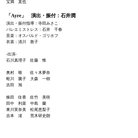
宝満 直也
「Ayre」 演出・振付：石井潤
演出・振付指導：寺田みさこ
バレエミストレス：石井 千春
音楽：オスバルド・ゴリホフ
衣裳：清川 敦子
-出演-
石川真理子 佐藤 惟
奥村 唯 佐々木夢奈
蛭川 騰子 大森 一樹
吉田 旭
株田 佳香 佐竹 美咲
田中 利菜 中島 蘭
東川実奈美 松尾恵梨子
吉本 渚 荒木研史朗