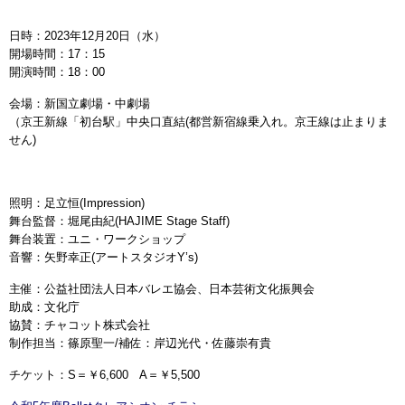
日時：2023年12月20日（水）
開場時間：17：15
開演時間：18：00
会場：新国立劇場・中劇場
（京王新線「初台駅」中央口直結(都営新宿線乗入れ。京王線は止まりま
せん)
照明：足立恒(Impression)
舞台監督：堀尾由紀(HAJIME Stage Staff)
舞台装置：ユニ・ワークショップ
音響：矢野幸正(アートスタジオY’s)
主催：公益社団法人日本バレエ協会、日本芸術文化振興会
助成：文化庁
協賛：チャコット株式会社
制作担当：篠原聖一/補佐：岸辺光代・佐藤崇有貴
チケット：S＝￥6,600 A＝￥5,500