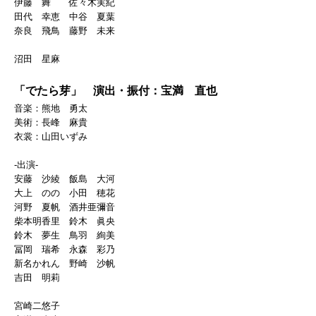
伊藤 舞 佐々木実紀
田代 幸恵 中谷 夏葉
奈良 飛鳥 藤野 未来
沼田 星麻
「でたら芽」 演出・振付：宝満 直也
音楽：熊地 勇太
美術：長峰 麻貴
衣裳：山田いずみ
-出演-
安藤 沙綾 飯島 大河
大上 のの 小田 穂花
河野 夏帆 酒井亜彌音
柴本明香里 鈴木 眞央
鈴木 夢生 鳥羽 絢美
冨岡 瑞希 永森 彩乃
新名かれん 野崎 沙帆
吉田 明莉
宮崎二悠子