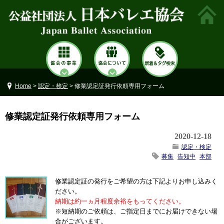
Home
>
認定・検定
> 修業認定証発行依頼専用フォーム
修業認定証発行依頼専用フォーム
2020-12-18
認定・検定
募集
告知中
本部
修業認定証の発行をご希望の方は下記よりお申し込みく
ださい。
納期は約一ヵ月程度余裕をもってください。
※短納期のご依頼は、ご指定日までにお届けできない場
合がございます。