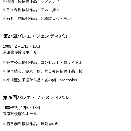
橋浦 勇振付作品：ラプソディー
佐々保樹振付作品：モネに捧ぐ
石井 潤振付作品：泥棒詩人ヴィヨン
第27回バレエ・フェスティバル
1989年2月17日・18日
東京郵便貯金ホール
笹本公江振付作品：コンセルト・ロワイヤル
榎本晴夫、鈴木 稔、岡田祥造振付作品：檻
小川亜矢子振付作品：炎の鎖－obsession
第26回バレエ・フェスティバル
1988年2月12日・13日
東京郵便貯金ホール
石田泰己振付作品：展覧会の絵