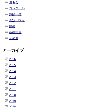
講習会
コンクール
舞踊年鑑
認定・検定
顕彰
各種報告
その他
アーカイブ
2026
2025
2024
2023
2022
2021
2020
2019
2018