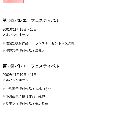
第40回バレエ・フェスティバル
2001年11月15日・16日
メルパルクホール
佐藤宏振付作品：トランスルーセント～火の鳥
深沢和子振付作品：異邦人
第39回バレエ・フェスティバル
2000年11月10日・11日
メルパルクホール
中島素子振付作品：大地のうた
小川亜矢子振付作品：死神
児玉克洋振付作品：春の祭典