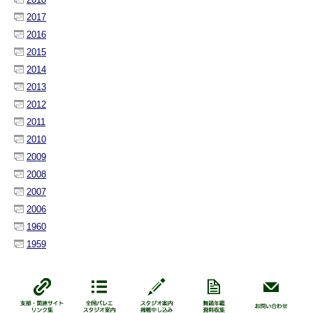
2017
2016
2015
2014
2013
2012
2011
2010
2009
2008
2007
2006
1960
1959