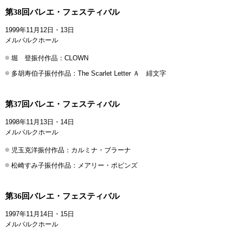
第38回バレエ・フェスティバル
1999年11月12日・13日
メルパルクホール
堀 登振付作品：CLOWN
多胡寿伯子振付作品：The Scarlet Letter Ａ 緋文字
第37回バレエ・フェスティバル
1998年11月13日・14日
メルパルクホール
児玉克洋振付作品：カルミナ・ブラーナ
松崎すみ子振付作品：メアリー・ポピンズ
第36回バレエ・フェスティバル
1997年11月14日・15日
メルパルクホール