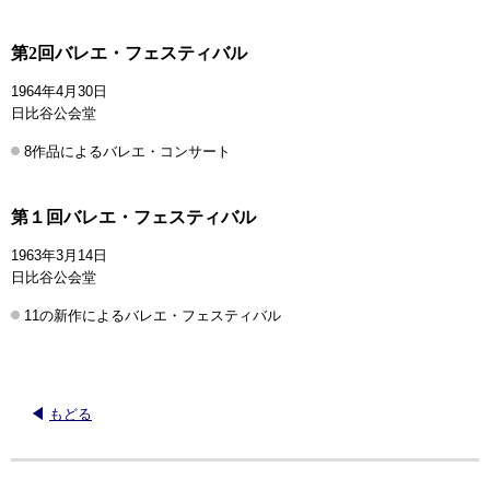
第2回バレエ・フェスティバル
1964年4月30日
日比谷公会堂
8作品によるバレエ・コンサート
第１回バレエ・フェスティバル
1963年3月14日
日比谷公会堂
11の新作によるバレエ・フェスティバル
もどる