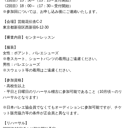
《1回目》15：30～（15：15～受付開始）
《2回目》18：00～（17：30～受付開始）
※参加回については、お申し込み後にご連絡いたします。
【会場】芸能花伝舎C-2
東京都新宿区西新宿6-12-30
【審査内容】センターレッスン
【服装】
女性：ポアント、バレエシューズ
※巻スカート、ショートパンツの着用はご遠慮ください。
男性：バレエシューズ
※スウェット等の着用はご遠慮ください。
【参加資格】
・高校生以上
・平日と日曜日のリハーサル稽古に参加可能であること（10月頃～のリ
ハーサルとなります）
※日本バレエ協会員でなくてもオーディションに参加可能ですが、チケ
ット販売協力等の条件が正会員と異なります。
【リハーサル】