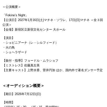
＜公演概要＞
「Fokine’s Night」
【公演日】2027年1月16日(土)マチネ・ソワレ、17日(日)マチネ ＜全３回
公演＞
【会場】新宿区立新宿文化センター 大ホール
【演目】
・ショピニアーナ（レ・シルフィード）
・火の鳥
・シェヘラザード
【振付・指導】フョードル・ムラショフ
【ミストレス】佐藤真左美
【主要キャスト】上野水香、菅井円加 ほか、国内外で著名ダンサー予定
＜オーディション概要＞
【期日】2026年7月12日(日)
【時間】