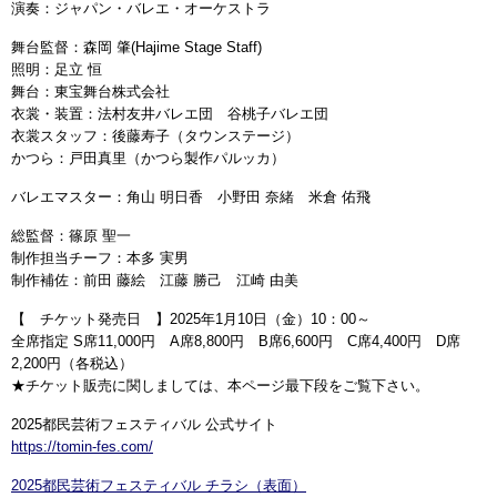
演奏：ジャパン・バレエ・オーケストラ
舞台監督：森岡 肇(Hajime Stage Staff)
照明：足立 恒
舞台：東宝舞台株式会社
衣裳・装置：法村友井バレエ団 谷桃子バレエ団
衣裳スタッフ：後藤寿子（タウンステージ）
かつら：戸田真里（かつら製作パルッカ）
バレエマスター：角山 明日香 小野田 奈緒 米倉 佑飛
総監督：篠原 聖一
制作担当チーフ：本多 実男
制作補佐：前田 藤絵 江藤 勝己 江崎 由美
【 チケット発売日 】2025年1月10日（金）10：00～
全席指定 S席11,000円 A席8,800円 B席6,600円 C席4,400円 D席
2,200円（各税込）
★チケット販売に関しましては、本ページ最下段をご覧下さい。
2025都民芸術フェスティバル 公式サイト
https://tomin-fes.com/
2025都民芸術フェスティバル チラシ（表面）