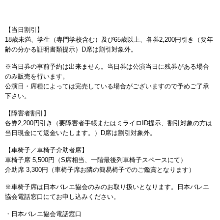
【当日割引】
18歳未満、学生（専門学校含む）及び65歳以上、各券2,200円引き（要年
齢の分かる証明書類提示）D席は割引対象外。
※当日券の事前予約は出来ません。当日券は公演当日に残券がある場合
のみ販売を行います。
公演日・席種によっては完売している場合がございますので予めご了承
下さい。
【障害者割引】
各券2,200円引き（要障害者手帳またはミライロID提示、割引対象の方は
当日現金にて返金いたします。）D席は割引対象外。
【車椅子／車椅子介助者席】
車椅子席 5,500円（S席相当、一階最後列車椅子スペースにて）
介助席 3,300円（車椅子席お隣の簡易椅子でのご鑑賞となります）
※車椅子席は日本バレエ協会のみのお取り扱いとなります。日本バレエ
協会電話窓口にてお申し込みください。
・日本バレエ協会電話窓口