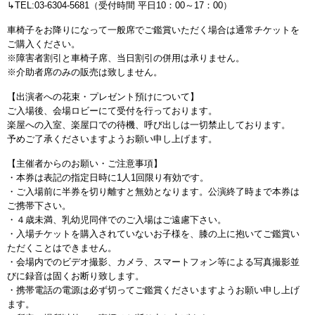
↳TEL:03-6304-5681（受付時間 平日10：00～17：00）
車椅子をお降りになって一般席でご鑑賞いただく場合は通常チケットを
ご購入ください。
※障害者割引と車椅子席、当日割引の併用は承りません。
※介助者席のみの販売は致しません。
【出演者への花束・プレゼント預けについて】
ご入場後、会場ロビーにて受付を行っております。
楽屋への入室、楽屋口での待機、呼び出しは一切禁止しております。
予めご了承くださいますようお願い申し上げます。
【主催者からのお願い・ご注意事項】
・本券は表記の指定日時に1人1回限り有効です。
・ご入場前に半券を切り離すと無効となります。公演終了時まで本券は
ご携帯下さい。
・４歳未満、乳幼児同伴でのご入場はご遠慮下さい。
・入場チケットを購入されていないお子様を、膝の上に抱いてご鑑賞い
ただくことはできません。
・会場内でのビデオ撮影、カメラ、スマートフォン等による写真撮影並
びに録音は固くお断り致します。
・携帯電話の電源は必ず切ってご鑑賞くださいますようお願い申し上げ
ます。