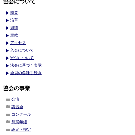
協会について
概要
沿革
組織
定款
アクセス
入会について
寄付について
法令に基づく表示
会員の各種手続き
協会の事業
公演
講習会
コンクール
舞踊年鑑
認定・検定