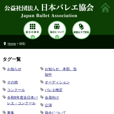
Home
> 顕彰
タグ一覧
お知らせ
お知らせ、本部、告
知中
その他
オーディション
コンクール
バレエ検定
令和8年度全日本バ
会員向け
レエ・コンクール
公演
募集
協会について