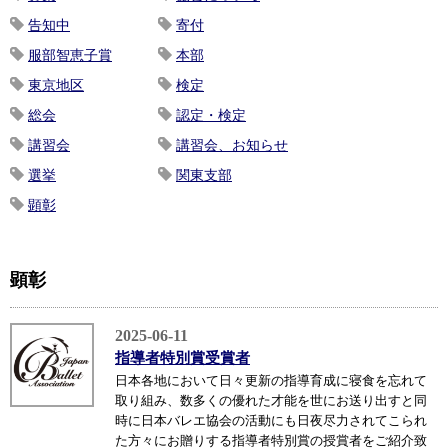
告知中
寄付
服部智恵子賞
本部
東京地区
検定
総会
認定・検定
講習会
講習会、お知らせ
選挙
関東支部
顕彰
顕彰
2025-06-11
指導者特別賞受賞者
日本各地において日々更新の指導育成に寝食を忘れて
取り組み、数多くの優れた才能を世にお送り出すと同
時に日本バレエ協会の活動にも日夜尽力されてこられ
た方々にお贈りする指導者特別賞の授賞者をご紹介致