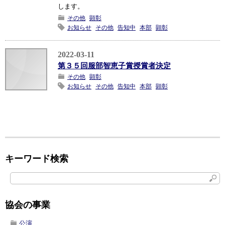
します。
その他
顕彰
お知らせ
その他
告知中
本部
顕彰
2022-03-11
第３５回服部智恵子賞授賞者決定
その他
顕彰
お知らせ
その他
告知中
本部
顕彰
キーワード検索
協会の事業
公演