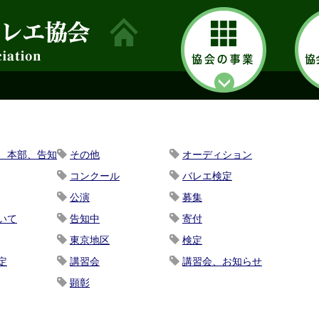
、本部、告知
その他
オーディション
コンクール
バレエ検定
公演
募集
いて
告知中
寄付
東京地区
検定
定
講習会
講習会、お知らせ
顕彰