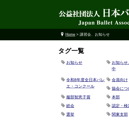
Home
> 講習会、お知らせ
タグ一覧
お知らせ
お知らせ
中
令和8年度全日本バレ
会員向け
エ・コンクール
協会につ
服部智恵子賞
本部
総会
認定・検
選挙
関東支部