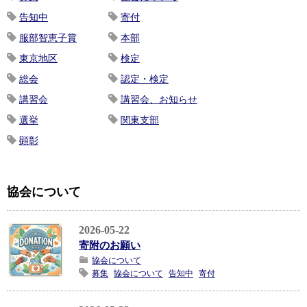
告知中
寄付
服部智恵子賞
本部
東京地区
検定
総会
認定・検定
講習会
講習会、お知らせ
選挙
関東支部
顕彰
協会について
2026-05-22
寄附のお願い
協会について
募集
協会について
告知中
寄付