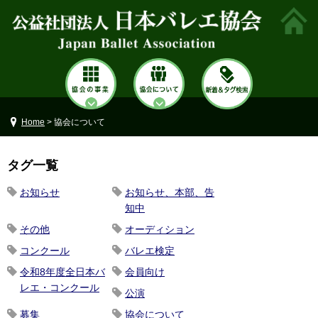
Home
> 協会について
タグ一覧
お知らせ
お知らせ、本部、告
知中
その他
オーディション
コンクール
バレエ検定
令和8年度全日本バ
会員向け
レエ・コンクール
公演
募集
協会について