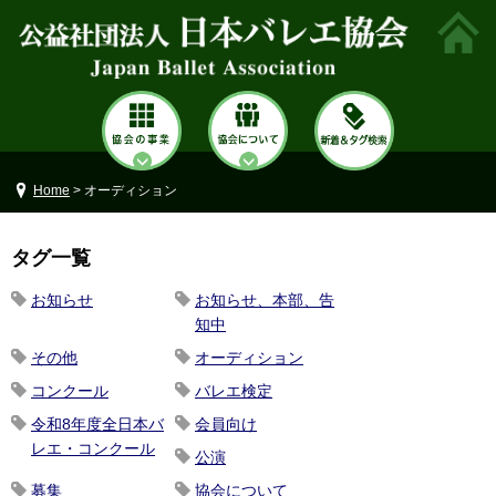
Home
> オーディション
タグ一覧
お知らせ
お知らせ、本部、告
知中
その他
オーディション
コンクール
バレエ検定
令和8年度全日本バ
会員向け
レエ・コンクール
公演
募集
協会について