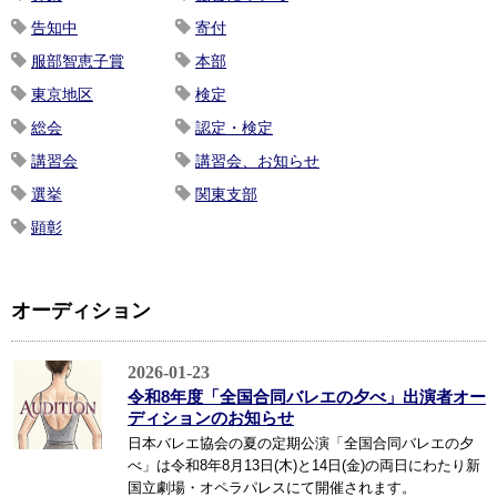
告知中
寄付
服部智恵子賞
本部
東京地区
検定
総会
認定・検定
講習会
講習会、お知らせ
選挙
関東支部
顕彰
オーディション
2026-01-23
令和8年度「全国合同バレエの夕べ」出演者オー
ディションのお知らせ
日本バレエ協会の夏の定期公演「全国合同バレエの夕
べ」は令和8年8月13日(木)と14日(金)の両日にわたり新
国立劇場・オペラパレスにて開催されます。