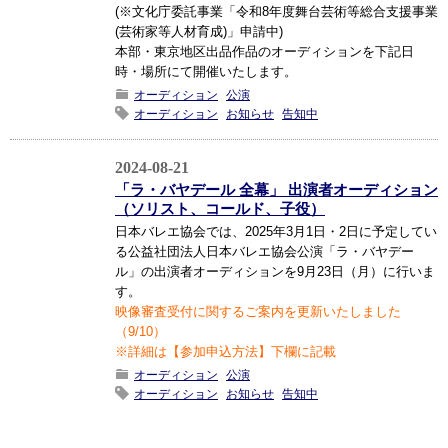
(※文化庁委託事業「令和8年度舞台芸術等総合支援事業
(芸術家等人材育成)」申請中)
本部・東京地区出品作品のオーディションを下記日
時・場所にて開催いたします。
オーディション
公演
オーディション
お知らせ
告知中
2024-08-21
「ラ・バヤデール 全幕」 出演者オーディション
（ソリスト、コールド、子役）
日本バレエ協会では、2025年3月1日・2日に予定してい
る公益社団法人日本バレエ協会公演「ラ・バヤデー
ル」の出演者オーディションを9月23日（月）に行いま
す。
映像審査受付に関するご案内を更新いたしました
（9/10）
※詳細は【参加申込方法】下欄に記載
オーディション
公演
オーディション
お知らせ
告知中