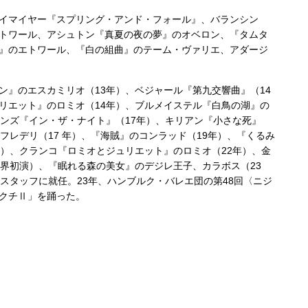
イマイヤー『スプリング・アンド・フォール』、バランシン
トワール、アシュトン『真夏の夜の夢』のオベロン、『タムタ
』のエトワール、『白の組曲』のテーム・ヴァリエ、アダージ
ン』のエスカミリオ（13年）、ベジャール『第九交響曲』（14
リエット』のロミオ（14年）、ブルメイステル『白鳥の湖』の
ビンズ『イン・ザ・ナイト』（17年）、キリアン『小さな死』
フレデリ（17 年）、『海賊』のコンラッド（19年）、『くるみ
年）、クランコ『ロミオとジュリエット』のロミオ（22年）、金
世界初演）、『眠れる森の美女』のデジレ王子、カラボス（23
スタッフに就任。23年、ハンブルク・バレエ団の第48回〈ニジ
クチⅡ」を踊った。