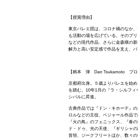
【授賞理由】
東京バレエ団は、コロナ禍のなか、
も活動の場を広げている。そのプリ
などの現代作品、さらに金森穣の新
解力と高い安定感で作品を支え、バ
【柄本 弾 Dan Tsukamoto 
京都府出身。５歳よりバレエを始め
を踏む。10年1月の『ラ・シルフィ
シパルに昇進。
古典作品では『ドン・キホーテ』の
ロルなどの主役、ベジャール作品で
『火の鳥』のフェニックス、『春の
ド・ドゥ、光の天使、『ギリシャの
首領、ジークフリートほか、数々の