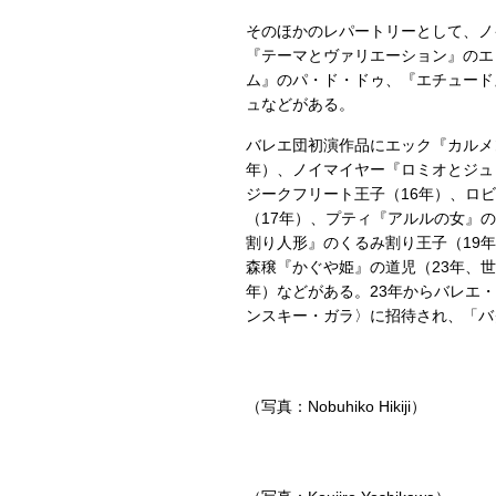
そのほかのレパートリーとして、ノ
『テーマとヴァリエーション』のエ
ム』のパ・ド・ドゥ、『エチュード
ュなどがある。
バレエ団初演作品にエック『カルメ
年）、ノイマイヤー『ロミオとジュ
ジークフリート王子（16年）、ロ
（17年）、プティ『アルルの女』の
割り人形』のくるみ割り王子（19
森穣『かぐや姫』の道児（23年、
年）などがある。23年からバレエ・
ンスキー・ガラ〉に招待され、「バ
（写真：Nobuhiko Hikiji）