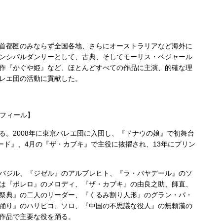
首都圏のみならず全国各地、さらにオーストラリアなど海外に
ンシパルダンサーとして、古典、そしてモーリス・ベジャール
作『かぐや姫』など、ほとんどすべての作品に主演、的確な理
レエ団の活動に貢献した。
プロフィール】
る。2008年に東京バレエ団に入団し、『ドナウの娘』で初舞台
ード』、4月の『ザ・カブキ』で主役に抜擢され、13年にプリン
バジル、『ジゼル』のアルブレヒト、『ラ・バヤデール』のソ
は『ボレロ』のメロディ、『ザ・カブキ』の由良之助、師直、
祭典』の二人のリーダー、『くるみ割り人形』のグラン・パ・
踊り』のハサピコ、ソロ、『中国の不思議な役人』の無頼漢の
作品で主要な役を踊る。