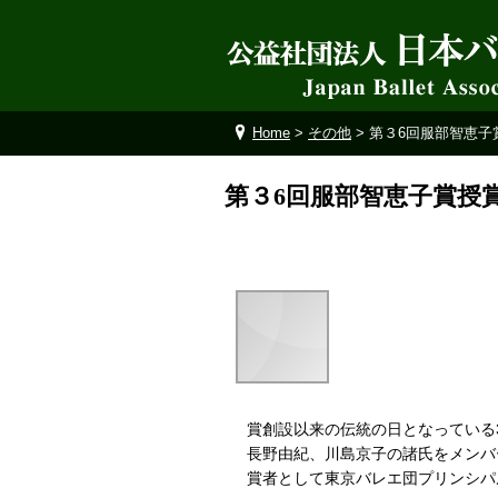
Home
>
その他
> 第３6回服部智恵
第３6回服部智恵子賞授
賞創設以来の伝統の日となっている
長野由紀、川島京子の諸氏をメンバ
賞者として東京バレエ団プリンシパ