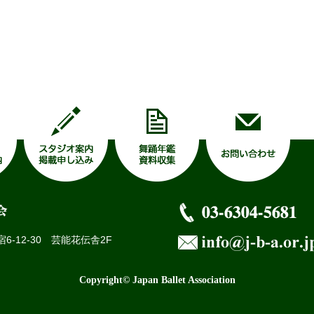
-12-30 芸能花伝舎2F
Copyright© Japan Ballet Association