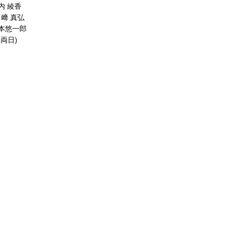
内 綾香
﨑 真弘
竹本悠一郎
両日)