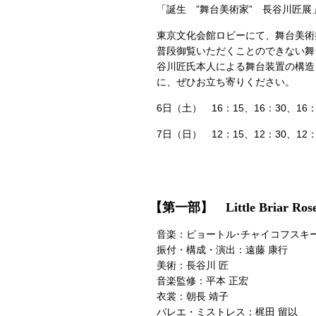
「誕生 ”舞台美術家” 長谷川匠展
東京文化会館ロビーにて、舞台美術
普段御覧いただくことのできない舞
谷川匠氏本人による舞台装置の構造
に、ぜひお立ち寄りください。
6日（土） 16：15、16：30、16：
7日（日） 12：15、12：30、12：
【第一部】 Little Briar 
音楽：ピョートル･チャイコフスキー
振付・構成・演出：遠藤 康行
美術：長谷川 匠
音楽監修：平本 正宏
衣裳：朝長 靖子
バレエ・ミストレス：梶田 留以