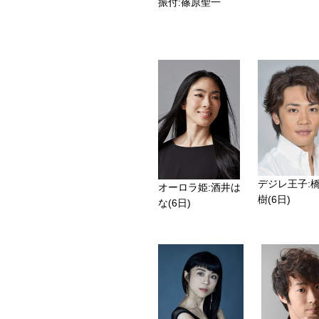
振付:篠原聖一
デジレ王子:
オーロラ姫:酒井は
樹(6日)
な(6日)