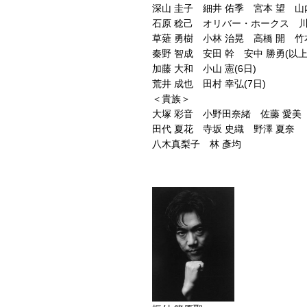
深山 圭子 細井 佑季 宮本 望 山
石原 稔己 オリバー・ホークス 川
草薙 勇樹 小林 治晃 高橋 開 
秦野 智成 安田 幹 安中 勝勇(以上
加藤 大和 小山 憲(6日)
荒井 成也 田村 幸弘(7日)
＜貴族＞
大塚 彩音 小野田奈緒 佐藤 愛美
田代 夏花 寺坂 史織 野澤 夏奈
八木真梨子 林 彥均