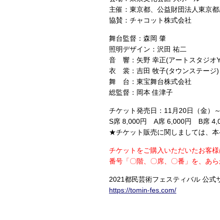
主催：東京都、公益財団法人東京都
協賛：チャコット株式会社
舞台監督：森岡 肇
照明デザイン：沢田 祐二
音 響：矢野 幸正(アートスタジオY’
衣 裳：吉田 牧子(タウンステージ)
舞 台：東宝舞台株式会社
総監督：岡本 佳津子
チケット発売日：11月20日（金）～
S席 8,000円 A席 6,000円 B席 4,
★チケット販売に関しましては、本
チケットをご購入いただいたお客様
番号「〇階、〇席、〇番」を、あら
2021都民芸術フェスティバル 公式
https://tomin-fes.com/