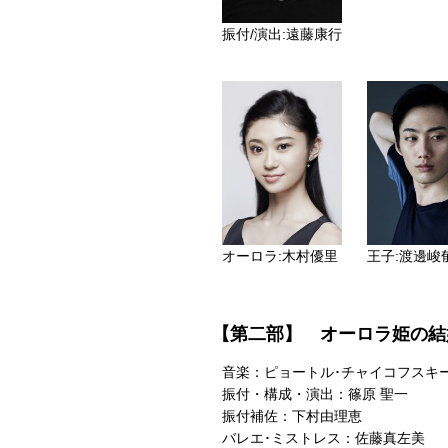
振付/演出:遠藤康行
オーロラ:木村優里
王子:渡邊峻
【第二部】 オーロラ姫の結
音楽：ピョートル･チャイコフスキ
振付・構成・演出：篠原 聖一
振付補佐：下村由理恵
バレエ･ミストレス：佐藤真左美