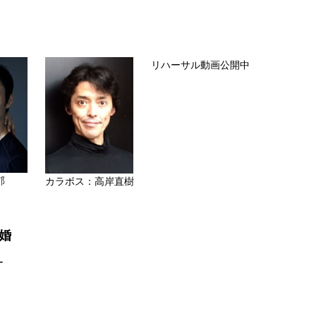
リハーサル動画公開中
郁
カラボス：高岸直樹
婚
ー