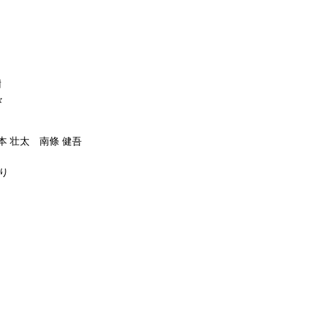
樹
々
本 壮太 南條 健吾
り