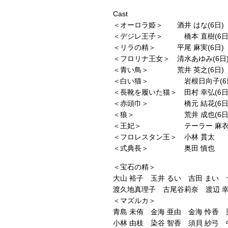
Cast
＜オーロラ姫＞ 酒井 はな(6日) 
＜デジレ王子＞ 橋本 直樹(6日) 
＜リラの精＞ 平尾 麻実(6日) 
＜フロリナ王女＞ 清水あゆみ(6日)
＜青い鳥＞ 荒井 英之(6日) 高
＜白い猫＞ 岩根日向子(6日) 
＜長靴を履いた猫＞ 田村 幸弘(6日)
＜赤頭巾＞ 橋元 結花(6日) 
＜狼＞ 荒井 成也(6日) 小
＜王妃＞ テーラー 麻
＜フロレスタン王＞ 小林 貫太
＜式典長＞ 奥田 慎也
＜宝石の精＞
大山 裕子 玉井 るい 吉田 まい 
渡久地真理子 古尾谷莉奈 渡辺 幸 
＜マズルカ＞
青島 未侑 金海 亜由 金海 怜香 
小林 由枝 染谷 智香 須貝 紗弓 