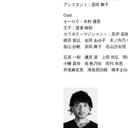
アシスタント：原田 舞子
Cast
オーロラ：木村 優里
王子：渡邊 峻郁
カラボス＜マジシャン＞：高岸 直
梶田 留以 金田 あゆ子 木ノ内乃
柴山 紗帆 原田 舞子 石山沙央理
石原 一樹 磯見 源 上田 尚弘 岡
小幡 真玲 南 帆乃佳 田代 幸恵
井後麻友美 海老原詩織 橋本まゆ