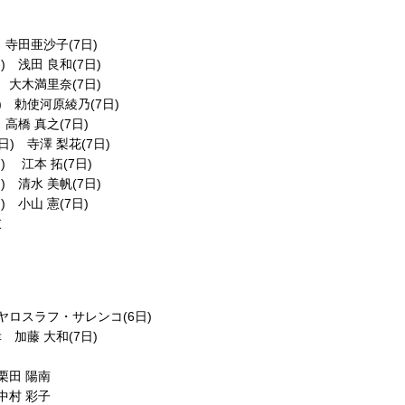
寺田亜沙子(7日)
浅田 良和(7日)
大木満里奈(7日)
 勅使河原綾乃(7日)
橋 真之(7日)
寺澤 梨花(7日)
 江本 拓(7日)
清水 美帆(7日)
山 憲(7日)
衣
ヤロスラフ・サレンコ(6日)
加藤 大和(7日)
栗田 陽南
中村 彩子