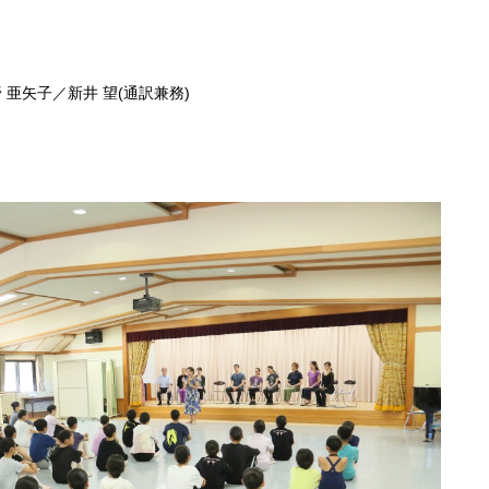
亜矢子／新井 望(通訳兼務)