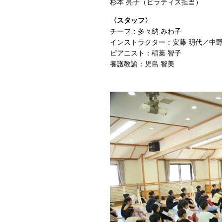
杉本 亮子（ピラティス担当）
〈スタッフ〉
チーフ：多々納 みわ子
インストラクター：安藤 明代／中野 
ピアニスト：稲葉 智子
養護教諭：児島 智美