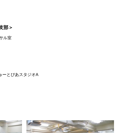
南支部＞
サル室
ゅーとぴあスタジオA