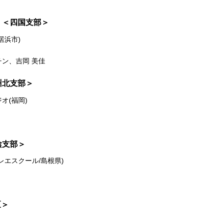
金) ＜四国支部＞
居浜市)
ン、吉岡 美佳
九州北支部＞
オ(福岡)
山陰支部＞
レエスクール/島根県)
区＞