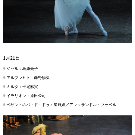
1月21日
ジゼル：島添亮子
アルブレヒト：藤野暢央
ミルタ：平尾麻実
イラリオン：原田公司
ペザントのパ・ド・ドゥ：星野姫／アレクサンドル・ブーベル