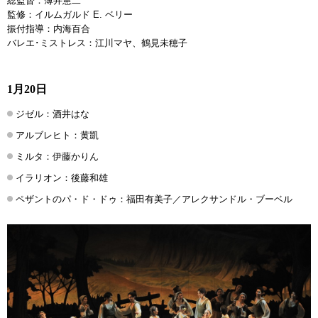
総監督：薄井憲二
監修：イルムガルド E. ベリー
振付指導：内海百合
バレエ･ミストレス：江川マヤ、鶴見未穂子
1月20日
ジゼル：酒井はな
アルブレヒト：黄凱
ミルタ：伊藤かりん
イラリオン：後藤和雄
ペザントのパ・ド・ドゥ：福田有美子／アレクサンドル・ブーベル