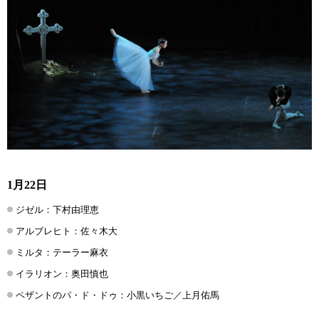
1月22日
ジゼル：下村由理恵
アルブレヒト：佐々木大
ミルタ：テーラー麻衣
イラリオン：奥田慎也
ペザントのパ・ド・ドゥ：小黒いちご／上月佑馬