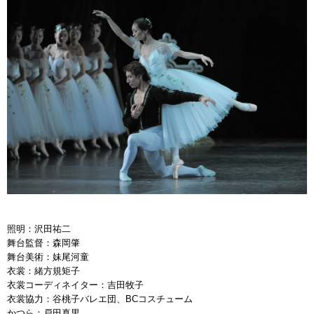
照明：沢田祐二
舞台監督：森岡肇
舞台美術：妹尾河童
衣裳：緒方規矩子
衣裳コーディネイター：吉田牧子
衣裳協力：谷桃子バレエ団、BCコスチューム
かつら：戸田真里