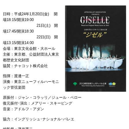
日時：平成24年1月20日(金) 開
場18:15/開演19:00
21日(土) 開
場17:45/開演18:30
22日(日) 開
場13:15/開演14:00
会場：東京文化会館・大ホール
主催：東京都、公益財団法人東京
都歴史文化財団
協賛：チャコット株式会社
指揮：渡邊一正
演奏：東京ニューフィルハーモニ
ック管弦楽団
原振付：ジャン・コラッリ／ジュール・ペロー
復元振付･演出：メアリー・スキーピング
音楽：アドルフ・アダン
協力：イングリッシュ･ナショナル･バレエ