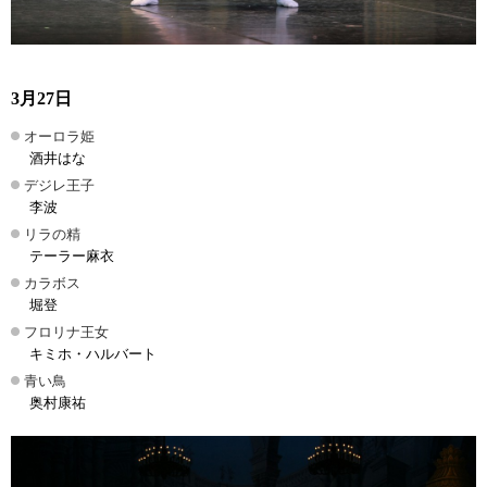
3月27日
オーロラ姫
酒井はな
デジレ王子
李波
リラの精
テーラー麻衣
カラボス
堀登
フロリナ王女
キミホ・ハルバート
青い鳥
奥村康祐