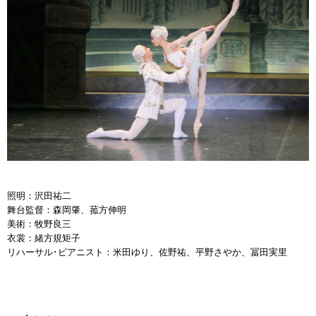
照明：沢田祐二
舞台監督：森岡肇、菰方伸明
美術：牧野良三
衣裳：緒方規矩子
リハーサル･ピアニスト：米田ゆり、佐野祐、平野さやか、冨田実里