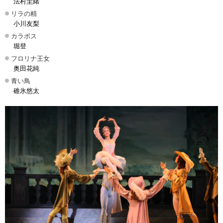
法村圭緒
リラの精
小川友梨
カラボス
堀登
フロリナ王女
奥田花純
青い鳥
碓氷悠太