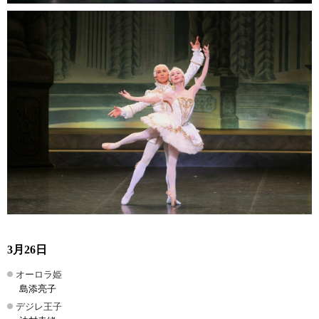
3月26日
オーロラ姫
島添亮子
デジレ王子