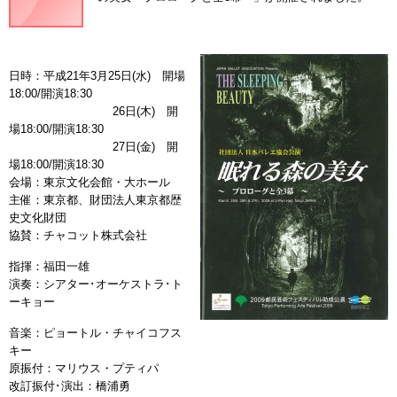
日時：平成21年3月25日(水) 開場
18:00/開演18:30
26日(木) 開
場18:00/開演18:30
27日(金) 開
場18:00/開演18:30
会場：東京文化会館・大ホール
主催：東京都、財団法人東京都歴
史文化財団
協賛：チャコット株式会社
指揮：福田一雄
演奏：シアター･オーケストラ･ト
ーキョー
音楽：ピョートル・チャイコフス
キー
原振付：マリウス・プティパ
改訂振付･演出：橋浦勇