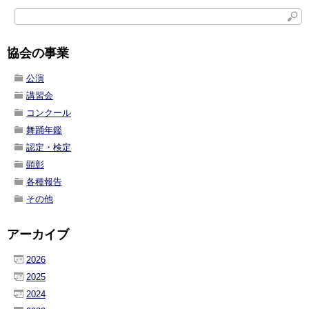
協会の事業
公演
講習会
コンクール
舞踊年鑑
認定・検定
顕彰
各種報告
その他
アーカイブ
2026
2025
2024