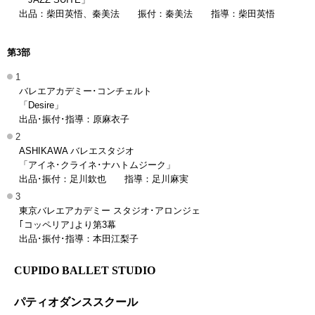
出品：柴田英悟、秦美法 振付：秦美法 指導：柴田英悟
第3部
1
バレエアカデミー･コンチェルト
「Desire」
出品･振付･指導：原麻衣子
2
ASHIKAWA バレエスタジオ
「アイネ･クライネ･ナハトムジーク」
出品･振付：足川欽也 指導：足川麻実
3
東京バレエアカデミー スタジオ･アロンジェ
｢コッペリア｣より第3幕
出品･振付･指導：本田江梨子
CUPIDO BALLET STUDIO
パティオダンススクール