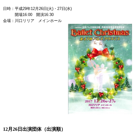
日時：平成29年12月26日(火)・27日(水)
開場16:00 開演16:30
会場：川口リリア メインホール
12月26日出演団体（出演順）