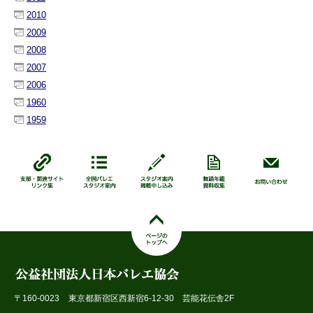
2010
2009
2008
2007
2006
1960
1959
〒160-0023
東京都新宿区西新宿6-12-30 芸能花伝舎2F