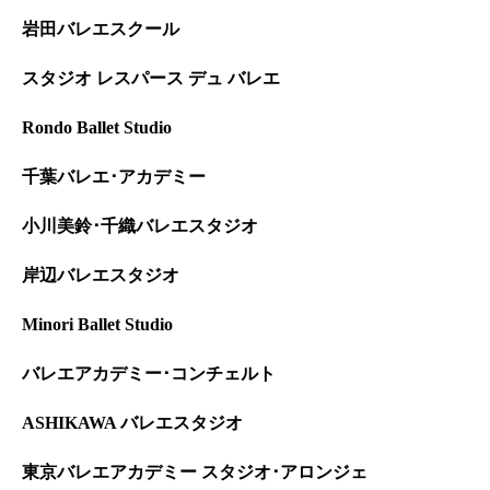
岩田バレエスクール
スタジオ レスパース デュ バレエ
Rondo Ballet Studio
千葉バレエ･アカデミー
小川美鈴･千織バレエスタジオ
岸辺バレエスタジオ
Minori Ballet Studio
バレエアカデミー･コンチェルト
ASHIKAWA バレエスタジオ
東京バレエアカデミー スタジオ･アロンジェ