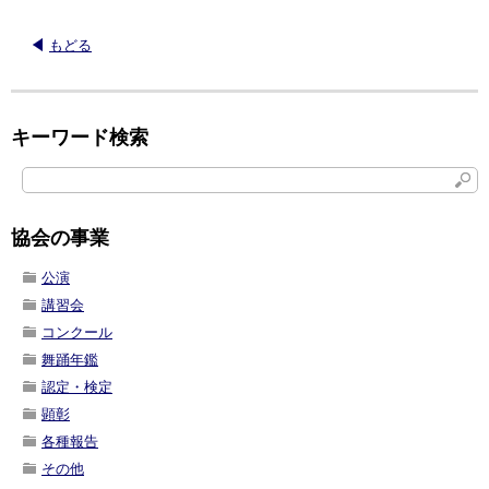
もどる
キーワード検索
協会の事業
公演
講習会
コンクール
舞踊年鑑
認定・検定
顕彰
各種報告
その他