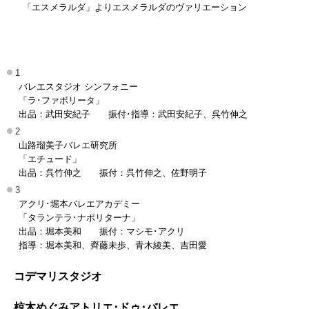
「エスメラルダ」よりエスメラルダのヴァリエーション
1
バレエスタジオ シンフォニー
「ラ･ファボリータ」
出品：武田安紀子 振付･指導：武田安紀子、呉竹伸之
2
山路瑠美子バレエ研究所
「エチュード」
出品：呉竹伸之 振付：呉竹伸之、佐野明子
3
アクリ･堀本バレエアカデミー
「タランテラ･ナポリターナ」
出品：堀本美和 振付：マシモ･アクリ
指導：堀本美和、齊藤未歩、青木綾美、吉田愛
コデマリスタジオ
椋木めぐみアトリエ･ドゥ･バレエ