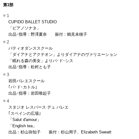
第1部
1
CUPIDO BALLET STUDIO
「ピアノソナタ」
出品･指導：野澤夏奈 振付：鶴見未穂子
2
パティオダンススクール
「ダイアナとアクテオン」よりダイアナのヴァリエーション
「眠れる森の美女」よりパ･ド･シス
出品･指導：松村とも子
3
岩田バレエスクール
｢パ･ド･カトル｣
出品･指導：岩田唯起子
4
スタジオ レスパース デュ バレエ
｢スペインの広場｣
「Salut d'amour」
「English tea」
出品：杉山弥知子 振付：杉山周子、Elizabeth Sweatt