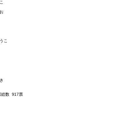
こ
お
うこ
き
総数 917票