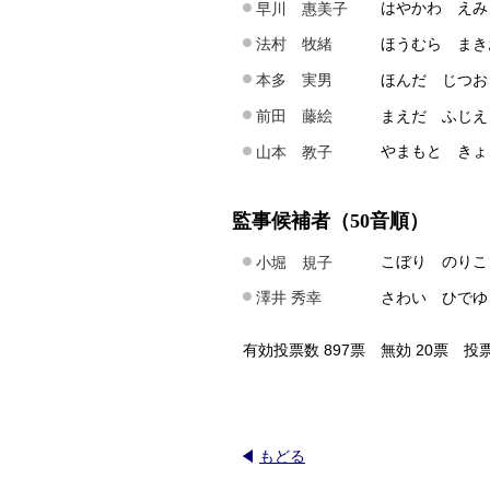
はやかわ えみ
早川 惠美子
ほうむら まき
法村 牧緒
ほんだ じつお
本多 実男
まえだ ふじえ
前田 藤絵
やまもと きょ
山本 教子
監事候補者（50音順）
こぼり のりこ
小堀 規子
さわい ひでゆ
澤井 秀幸
有効投票数 897票 無効 20票 投票
もどる