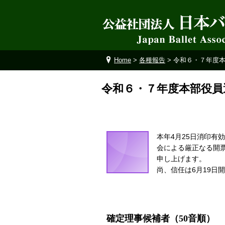
Home
>
各種報告
> 令和６・７年度
令和６・７年度本部役員
本年4月25日消印有
会による厳正なる開
申し上げます。
尚、信任は6月19日
確定理事候補者（50音順）