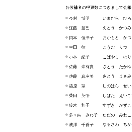
各候補者の得票数につきまして会報
いまむら ひろ
今村 博明
えとう かつみ
江藤 勝己
おかもと かつ
岡本 佳津子
こうだ りつ
幸田 律
こばやし のり
小林 紀子
さとう たかゆ
佐藤 崇有貴
さとう まさみ
佐藤 真左美
しのはら せい
篠原 聖一
しばた えいご
柴田 英悟
すずき かずこ
鈴木 和子
ただの みわこ
多々納 みわ子
なるさわ ちか
成澤 千香子